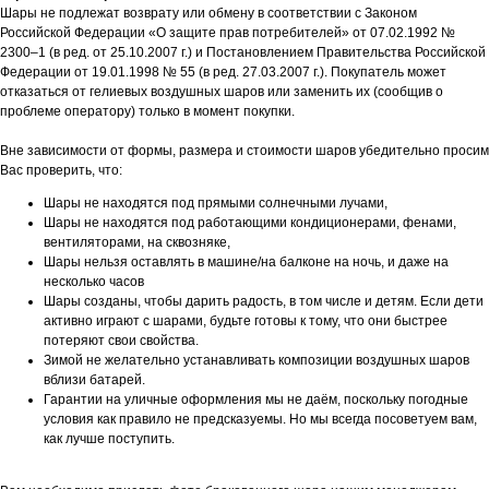
Шары не подлежат возврату или обмену в соответствии с Законом
Российской Федерации «О защите прав потребителей» от 07.02.1992 №
2300–1 (в ред. от 25.10.2007 г.) и Постановлением Правительства Российской
Федерации от 19.01.1998 № 55 (в ред. 27.03.2007 г.). Покупатель может
отказаться от гелиевых воздушных шаров или заменить их (сообщив о
проблеме оператору) только в момент покупки.
Вне зависимости от формы, размера и стоимости шаров убедительно просим
Вас проверить, что:
Шары не находятся под прямыми солнечными лучами,
Шары не находятся под работающими кондиционерами, фенами,
вентиляторами, на сквозняке,
Шары нельзя оставлять в машине/на балконе на ночь, и даже на
несколько часов
Шары созданы, чтобы дарить радость, в том числе и детям. Если дети
активно играют с шарами, будьте готовы к тому, что они быстрее
потеряют свои свойства.
Зимой не желательно устанавливать композиции воздушных шаров
вблизи батарей.
Гарантии на уличные оформления мы не даём, поскольку погодные
условия как правило не предсказуемы. Но мы всегда посоветуем вам,
как лучше поступить.