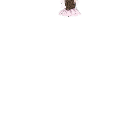
Ниндзя, красный
Шарики Москвы
SKU:
950,00
р.