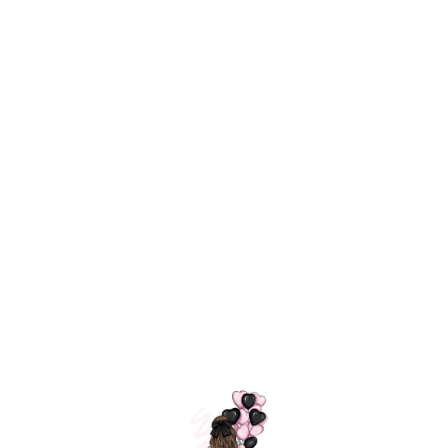
Технология
ШАРИКИ
долгого полета
МОСКВЫ
Индивидуальный
Доставим за
подход к делу
3 часа
Премиальное
Удобная
качество шариков
оплата
=
Назад