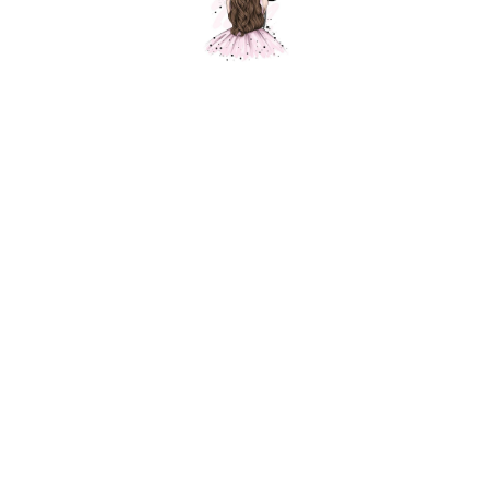
Шар макарунс светло-желтый, пастель,
1 шт.