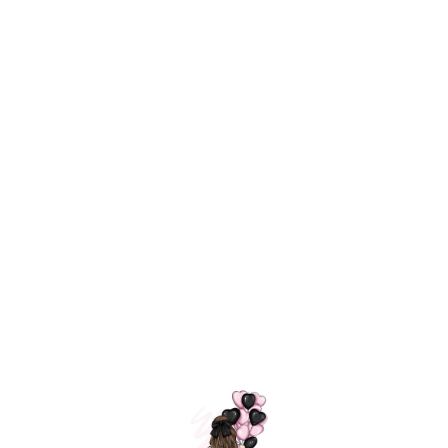
Технология
ШАРИКИ
долгого полета
МОСКВЫ
Индивидуальный
Доставим за
подход к делу
3 часа
Премиальное
Удобная
качество шариков
оплата
=
Назад