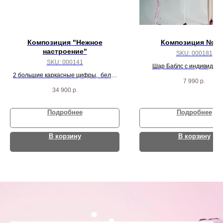
Композиция "Нежное
Композиция № 1
настроение"
SKU:
000181
SKU:
000141
Шар Баблс с индивидуа
2 большие каркасные цифры, бело-
надписью, 2 сферы, 4 криста
7 990
р.
розовых звезд, 3 шарика баблс и
розовых шариков
34 900
р.
коробка с 12 шариками внутри.
Подробнее
Подробнее
В корзину
В корзину