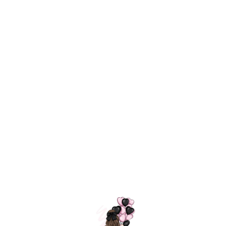
Технология
ШАРИКИ
долгого полета
МОСКВЫ
Индивидуальный
Доставим за
подход к делу
3 часа
Премиальное
Удобная
качество шариков
оплата
=
Назад