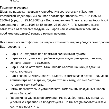
-19:00)
Гарантия и возврат
Шары не подлежат возврату или обмену в соответствии с Законом
Российской Федерации «О защите прав потребителей» от 07.02.1992 №
2300–1 (в ред. от 25.10.2007 г.) и Постановлением Правительства Российской
Федерации от 19.01.1998 № 55 (в ред. 27.03.2007 г.). Покупатель может
отказаться от гелиевых воздушных шаров или заменить их (сообщив о
проблеме оператору) только в момент покупки.
Вне зависимости от формы, размера и стоимости шаров убедительно просим
Вас проверить, что:
Шары не находятся под прямыми солнечными лучами,
Шары не находятся под работающими кондиционерами, фенами,
вентиляторами, на сквозняке,
Шары нельзя оставлять в машине/на балконе на ночь, и даже на
несколько часов
Шары созданы, чтобы дарить радость, в том числе и детям. Если дети
активно играют с шарами, будьте готовы к тому, что они быстрее
потеряют свои свойства.
Зимой не желательно устанавливать композиции воздушных шаров
вблизи батарей.
Гарантии на уличные оформления мы не даём, поскольку погодные
условия как правило не предсказуемы. Но мы всегда посоветуем вам,
как лучше поступить.