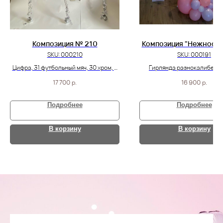
Композиция № 210
Композиция "Нежность
SKU:
000210
SKU:
000191
Цифра, 31 футбольный мяч, 30 хром, 2
Гирлянда разнокалиберна
звезды, 6 агат и 9 шариков
метра, круг с надписью, мо
17 700
р.
16 900
р.
кубики с шарами
Подробнее
Подробнее
В корзину
В корзину