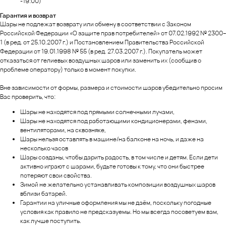
-19:00)
Гарантия и возврат
Шары не подлежат возврату или обмену в соответствии с Законом
Российской Федерации «О защите прав потребителей» от 07.02.1992 № 2300–
1 (в ред. от 25.10.2007 г.) и Постановлением Правительства Российской
Федерации от 19.01.1998 № 55 (в ред. 27.03.2007 г.). Покупатель может
отказаться от гелиевых воздушных шаров или заменить их (сообщив о
проблеме оператору) только в момент покупки.
Вне зависимости от формы, размера и стоимости шаров убедительно просим
Вас проверить, что:
Шары не находятся под прямыми солнечными лучами,
Шары не находятся под работающими кондиционерами, фенами,
вентиляторами, на сквозняке,
Шары нельзя оставлять в машине/на балконе на ночь, и даже на
несколько часов
Шары созданы, чтобы дарить радость, в том числе и детям. Если дети
активно играют с шарами, будьте готовы к тому, что они быстрее
потеряют свои свойства.
Зимой не желательно устанавливать композиции воздушных шаров
вблизи батарей.
Гарантии на уличные оформления мы не даём, поскольку погодные
условия как правило не предсказуемы. Но мы всегда посоветуем вам,
как лучше поступить.