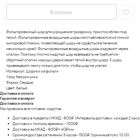
В корзину
Фольгированный шар для украшения праздника, приспособлен под
гелий. Фольгированные воздушные шары изготавливаются из тонкой
миларовой пленки, позволяющей шару не сдуваться в течение
нескольких дней. Фольгированные воздушные шары надувают через
клапан. Поэтому плотно надутый шар завязывать не требуется -
обратный клапан хорошо удерживает гелий внутри шара. К шару
привязывают ленту только для того, чтобы шар не улетел.
Материал: Шарики из фольги
Узор: без рисунка
Форма: Сердце
Цвет: белый
Доставка и оплата
Гарантия и возврат
Доставка и оплата
Мы привозим все готовое, надутое.
Доставка в пределах МКАД - 800₽. Интервалы доставки: каждые 2 часа
Доставка к точному времени - 1000₽
Доставка за МКАД - 800₽+ 40₽/км
Срочная доставка в течении 3 часов -1500₽ (принимается с 10:00