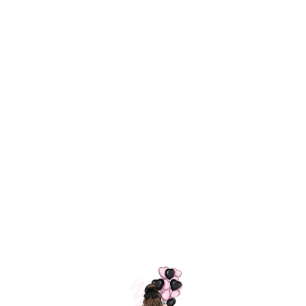
Технология
ШАРИКИ
долгого полета
МОСКВЫ
Индивидуальный
Доставим за
подход к делу
3 часа
Премиальное
Удобная
качество шариков
оплата
=
Назад