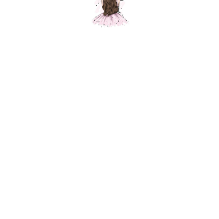
Трансформеры, Бамблби
Шарики Москвы
SKU:
1350,00
р.