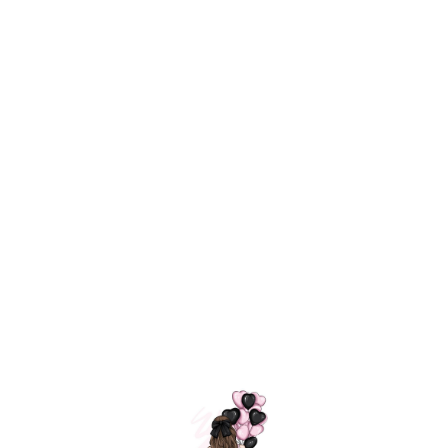
Технология
ШАРИКИ
долгого полета
МОСКВЫ
Индивидуальный
Доставим за
подход к делу
3 часа
Премиальное
Удобная
качество шариков
оплата
=
Назад