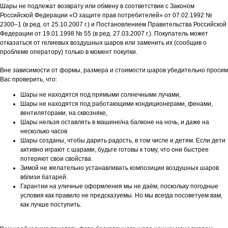
Шары не подлежат возврату или обмену в соответствии с Законом
Российской Федерации «О защите прав потребителей» от 07.02.1992 №
2300–1 (в ред. от 25.10.2007 г.) и Постановлением Правительства Российской
Федерации от 19.01.1998 № 55 (в ред. 27.03.2007 г.). Покупатель может
отказаться от гелиевых воздушных шаров или заменить их (сообщив о
проблеме оператору) только в момент покупки.
Вне зависимости от формы, размера и стоимости шаров убедительно просим
Вас проверить, что:
Шары не находятся под прямыми солнечными лучами,
Шары не находятся под работающими кондиционерами, фенами,
вентиляторами, на сквозняке,
Шары нельзя оставлять в машине/на балконе на ночь, и даже на
несколько часов
Шары созданы, чтобы дарить радость, в том числе и детям. Если дети
активно играют с шарами, будьте готовы к тому, что они быстрее
потеряют свои свойства.
Зимой не желательно устанавливать композиции воздушных шаров
вблизи батарей.
Гарантии на уличные оформления мы не даём, поскольку погодные
условия как правило не предсказуемы. Но мы всегда посоветуем вам,
как лучше поступить.