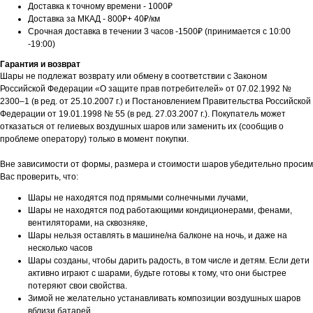
Доставка к точному времени - 1000₽
Доставка за МКАД - 800₽+ 40₽/км
Срочная доставка в течении 3 часов -1500₽ (принимается с 10:00
-19:00)
Гарантия и возврат
Шары не подлежат возврату или обмену в соответствии с Законом
Российской Федерации «О защите прав потребителей» от 07.02.1992 №
2300–1 (в ред. от 25.10.2007 г.) и Постановлением Правительства Российской
Федерации от 19.01.1998 № 55 (в ред. 27.03.2007 г.). Покупатель может
отказаться от гелиевых воздушных шаров или заменить их (сообщив о
проблеме оператору) только в момент покупки.
Вне зависимости от формы, размера и стоимости шаров убедительно просим
Вас проверить, что:
Шары не находятся под прямыми солнечными лучами,
Шары не находятся под работающими кондиционерами, фенами,
вентиляторами, на сквозняке,
Шары нельзя оставлять в машине/на балконе на ночь, и даже на
несколько часов
Шары созданы, чтобы дарить радость, в том числе и детям. Если дети
активно играют с шарами, будьте готовы к тому, что они быстрее
потеряют свои свойства.
Зимой не желательно устанавливать композиции воздушных шаров
вблизи батарей.