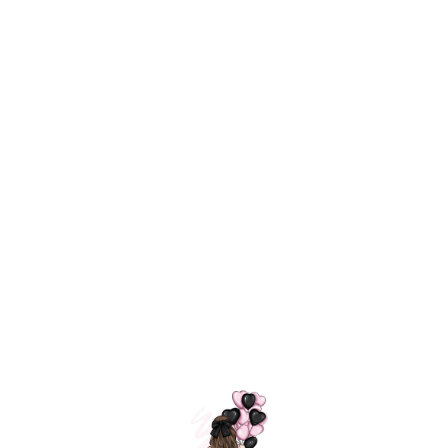
Технология
ШАРИКИ
долгого полета
МОСКВЫ
Индивидуальный
Доставим за
подход к делу
3 часа
Премиальное
Удобная
качество шариков
оплата
=
Назад