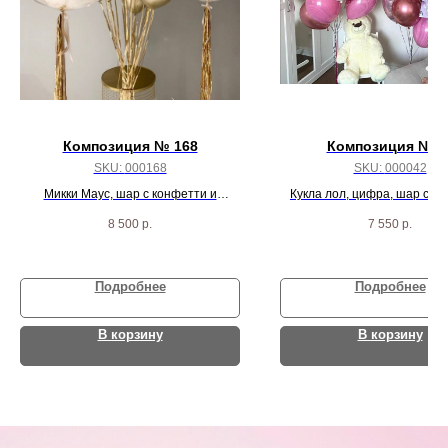
Композиция № 168
Композиция № 4
SKU:
000168
SKU:
000042
Микки Маус, шар с конфетти и
Кукла лол, цифра, шар с ко
надписью, цифра, и 10 черно/красных
гранатовое сердце, 4 розовых
8 500
р.
7 550
р.
пастель шаров
сердца и 9 бело-розовых
Подробнее
Подробнее
В корзину
В корзину