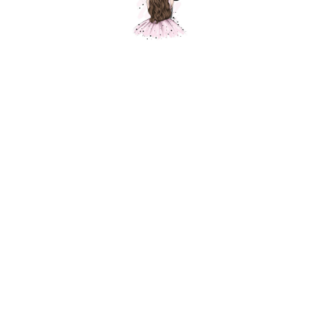
Шар (32''/81 см) Фигура, Щенячий
патруль, Крепыш