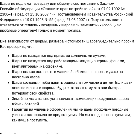
Шары не подлежат возврату или обмену в соответствии с Законом
Российской Федерации «О защите прав потребителей» от 07.02.1992 №
2300–1 (в ред. от 25.10.2007 г.) и Постановлением Правительства Российской
Федерации от 19.01.1998 № 55 (в ред. 27.03.2007 г.). Покупатель может
отказаться от гелиевых воздушных шаров или заменить их (сообщив о
проблеме оператору) только в момент покупки.
Вне зависимости от формы, размера и стоимости шаров убедительно просим
Вас проверить, что:
Шары не находятся под прямыми солнечными лучами,
Шары не находятся под работающими кондиционерами, фенами,
вентиляторами, на сквозняке,
Шары нельзя оставлять в машине/на балконе на ночь, и даже на
несколько часов
Шары созданы, чтобы дарить радость, в том числе и детям. Если дети
активно играют с шарами, будьте готовы к тому, что они быстрее
потеряют свои свойства.
Зимой не желательно устанавливать композиции воздушных шаров
вблизи батарей.
Гарантии на уличные оформления мы не даём, поскольку погодные
условия как правило не предсказуемы. Но мы всегда посоветуем вам,
как лучше поступить.