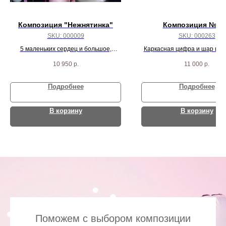
Композиция "Нежнятинка"
Композиция № 2
SKU:
000009
SKU:
000263
5 маленьких сердец и большое,
Каркасная цифра и шар на 
большой шар на гирлянде, круг сатин
Тассел
10 950
р.
11 000
р.
и 5 разноцветных агат шаров
Подробнее
Подробнее
В корзину
В корзину
Поможем с выбором композиции