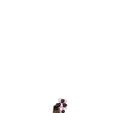
Технология
ШАРИКИ
долгого полета
МОСКВЫ
Индивидуальный
Доставим за
подход к делу
3 часа
Премиальное
Удобная
качество шариков
оплата
=
Назад