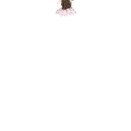
Пиво в кружке
Шарики Москвы
SKU:
950,00
р.