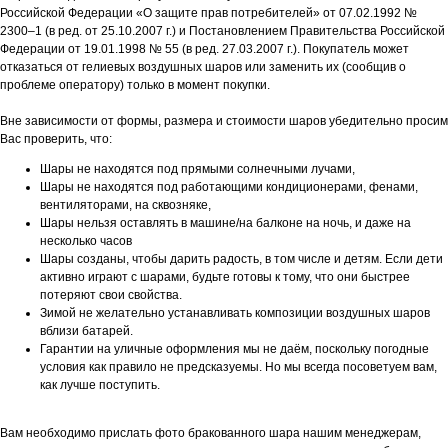
Российской Федерации «О защите прав потребителей» от 07.02.1992 №
2300–1 (в ред. от 25.10.2007 г.) и Постановлением Правительства Российской
Федерации от 19.01.1998 № 55 (в ред. 27.03.2007 г.). Покупатель может
отказаться от гелиевых воздушных шаров или заменить их (сообщив о
проблеме оператору) только в момент покупки.
Вне зависимости от формы, размера и стоимости шаров убедительно просим
Вас проверить, что:
Шары не находятся под прямыми солнечными лучами,
Шары не находятся под работающими кондиционерами, фенами,
вентиляторами, на сквозняке,
Шары нельзя оставлять в машине/на балконе на ночь, и даже на
несколько часов
Шары созданы, чтобы дарить радость, в том числе и детям. Если дети
активно играют с шарами, будьте готовы к тому, что они быстрее
потеряют свои свойства.
Зимой не желательно устанавливать композиции воздушных шаров
вблизи батарей.
Гарантии на уличные оформления мы не даём, поскольку погодные
условия как правило не предсказуемы. Но мы всегда посоветуем вам,
как лучше поступить.
Вам необходимо прислать фото бракованного шара нашим менеджерам,