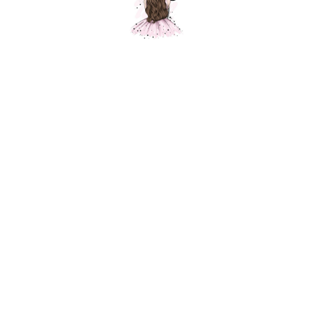
Шар хром золото 61 см
Шарики Москвы
2900,00
р.
В корзину
Нежная и безупречная серия воздушных шаров от Sempertex.
Использование этой линейки в оформлении наполнит интерьер
легкостью и очарованием, а конфетно-зефирные оттенки шаров