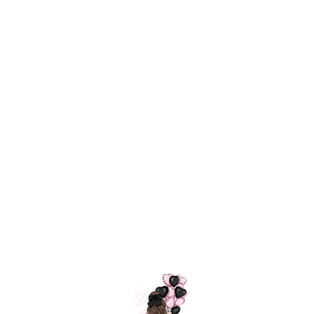
Технология
ШАРИКИ
долгого полета
МОСКВЫ
Индивидуальный
Доставим за
подход к делу
3 часа
Премиальное
Удобная
качество шариков
оплата
=
Назад