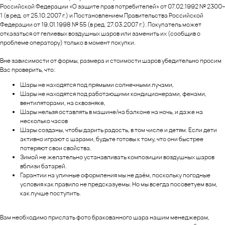
Российской Федерации «О защите прав потребителей» от 07.02.1992 № 2300–
1 (в ред. от 25.10.2007 г.) и Постановлением Правительства Российской
Федерации от 19.01.1998 № 55 (в ред. 27.03.2007 г.). Покупатель может
отказаться от гелиевых воздушных шаров или заменить их (сообщив о
проблеме оператору) только в момент покупки.
Вне зависимости от формы, размера и стоимости шаров убедительно просим
Вас проверить, что:
Шары не находятся под прямыми солнечными лучами,
Шары не находятся под работающими кондиционерами, фенами,
вентиляторами, на сквозняке,
Шары нельзя оставлять в машине/на балконе на ночь, и даже на
несколько часов
Шары созданы, чтобы дарить радость, в том числе и детям. Если дети
активно играют с шарами, будьте готовы к тому, что они быстрее
потеряют свои свойства.
Зимой не желательно устанавливать композиции воздушных шаров
вблизи батарей.
Гарантии на уличные оформления мы не даём, поскольку погодные
условия как правило не предсказуемы. Но мы всегда посоветуем вам,
как лучше поступить.
Вам необходимо прислать фото бракованного шара нашим менеджерам,