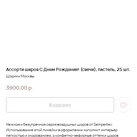
Ассорти шаров С Днем Рождения! (свечи), пастель, 25 шт.
Шарики Москвы
3900,00
р.
В корзину
Нежная и безупречная серия воздушных шаров от Sempertex.
Использование этой линейки в оформлении наполнит интерьер
легкостью и очарованием, а конфетно-зефирные оттенки шаров