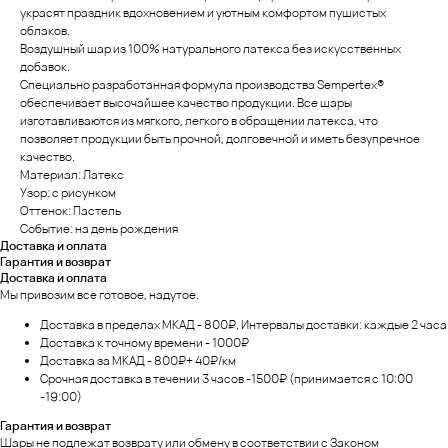
украсят праздник вдохновением и уютным комфортом пушистых
облаков.
Воздушный шар из 100% натурального латекса без искусственных
добавок.
Специально разработанная формула производства Sempertex®
обеспечивает высочайшее качество продукции. Все шары
изготавливаются из мягкого, легкого в обращении латекса, что
позволяет продукции быть прочной, долговечной и иметь безупречное
качество.
Материал: Латекс
Узор: с рисунком
Оттенок: Пастель
Событие: на день рождения
Доставка и оплата
Гарантия и возврат
Доставка и оплата
Мы привозим все готовое, надутое.
Доставка в пределах МКАД - 800₽. Интервалы доставки: каждые 2 часа
Доставка к точному времени - 1000₽
Доставка за МКАД - 800₽+ 40₽/км
Срочная доставка в течении 3 часов -1500₽ (принимается с 10:00
-19:00)
Гарантия и возврат
Шары не подлежат возврату или обмену в соответствии с Законом