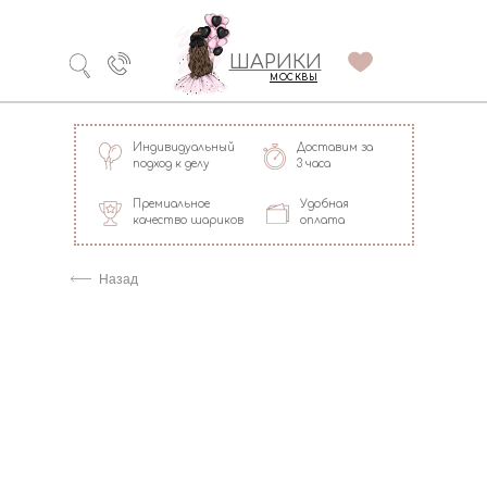
Технология
ШАРИКИ
долгого полета
МОСКВЫ
Индивидуальный
Доставим за
подход к делу
3 часа
Премиальное
Удобная
качество шариков
оплата
=
Назад