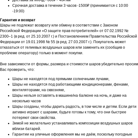
Доставка за МКАД - 800₽+ 40₽/км
Срочная доставка в течении 3 часов -1500₽ (принимается с 10:00
-19:00)
Гарантия и возврат
Шары не подлежат возврату или обмену в соответствии с Законом
Российской Федерации «О защите прав потребителей» от 07.02.1992 №
2300–1 (в ред. от 25.10.2007 г.) и Постановлением Правительства Российской
Федерации от 19.01.1998 № 55 (в ред. 27.03.2007 г.). Покупатель может
отказаться от гелиевых воздушных шаров или заменить их (сообщив о
проблеме оператору) только в момент покупки.
Вне зависимости от формы, размера и стоимости шаров убедительно просим
Вас проверить, что:
Шары не находятся под прямыми солнечными лучами,
Шары не находятся под работающими кондиционерами, фенами,
вентиляторами, на сквозняке,
Шары нельзя оставлять в машине/на балконе на ночь, и даже на
несколько часов
Шары созданы, чтобы дарить радость, в том числе и детям. Если дети
активно играют с шарами, будьте готовы к тому, что они быстрее
потеряют свои свойства.
Зимой не желательно устанавливать композиции воздушных шаров
вблизи батарей.
Гарантии на уличные оформления мы не даём, поскольку погодные