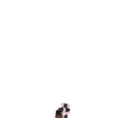
Технология
ШАРИКИ
долгого полета
МОСКВЫ
Индивидуальный
Доставим за
подход к делу
3 часа
Премиальное
Удобная
качество шариков
оплата
=
Назад