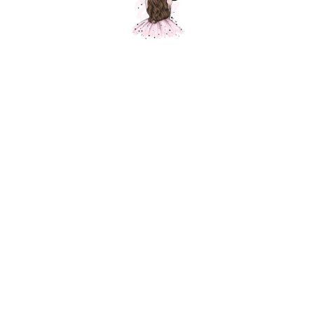
Счастливый нарвал
Шарики Москвы
1350,00
р.
В корзину
Фольгированный шар для украшения праздника, приспособлен под
гелий. Фольгированные воздушные шары изготавливаются из тонкой
миларовой пленки, позволяющей шару не сдуваться в течение