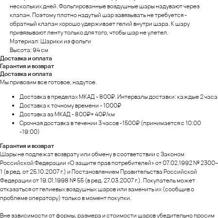
нескольких дней. Фольгированные воздушные шары надувают через
клапан. Поэтому плотно надутый шар завязывать не требуется -
обратный клапан хорошо удерживает гелий внутри шара. К шару
привязывают ленту только для того, чтобы шар не улетел.
Материал: Шарики из фольги
Высота: 94 см
Доставка и оплата
Гарантия и возврат
Доставка и оплата
Мы привозим все готовое, надутое.
Доставка в пределах МКАД - 800₽. Интервалы доставки: каждые 2 часа
Доставка к точному времени - 1000₽
Доставка за МКАД - 800₽+ 40₽/км
Срочная доставка в течении 3 часов -1500₽ (принимается с 10:00
-19:00)
Гарантия и возврат
Шары не подлежат возврату или обмену в соответствии с Законом
Российской Федерации «О защите прав потребителей» от 07.02.1992 № 2300–
1 (в ред. от 25.10.2007 г.) и Постановлением Правительства Российской
Федерации от 19.01.1998 № 55 (в ред. 27.03.2007 г.). Покупатель может
отказаться от гелиевых воздушных шаров или заменить их (сообщив о
проблеме оператору) только в момент покупки.
Вне зависимости от формы, размера и стоимости шаров убедительно просим