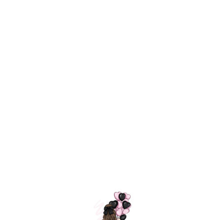
Технология
ШАРИКИ
долгого полета
МОСКВЫ
Индивидуальный
Доставим за
подход к делу
3 часа
Премиальное
Удобная
качество шариков
оплата
=
Назад