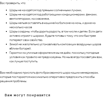
Вас проверить, что:
Шары не находятся под прямыми солнечными лучами,
Шары не находятся под работающими кондиционерами, фенами,
вентиляторами, на сквозняке,
Шары нельзя оставлять в машине/на балконе на ночь, и даже на
несколько часов
Шары созданы, чтобы дарить радость, в том числе и детям. Если дети
активно играют с шарами, будьте готовы к тому, что они быстрее
потеряют свои свойства.
Зимой не желательно устанавливать композиции воздушных шаров
вблизи батарей.
Гарантии на уличные оформления мы не даём, поскольку погодные
условия как правило не предсказуемы. Но мы всегда посоветуем вам,
как лучше поступить.
Вам необходимо прислать фото бракованного шара нашим менеджерам,
которые постараются максимально оперативно предложить способы
решения проблемы.
Вам могут понравится