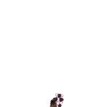
Технология
ШАРИКИ
долгого полета
МОСКВЫ
Индивидуальный
Доставим за
подход к делу
3 часа
Премиальное
Удобная
качество шариков
оплата
=
Назад