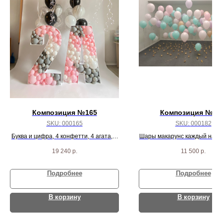
Композиция №165
Композиция № 1
SKU:
000165
SKU:
000182
Буква и цифра, 4 конфетти, 4 агата, 4
Шары макарунс каждый на о
черных пастель и 24 белых шарика
грузике - 100 шт.
19 240
р.
11 500
р.
Подробнее
Подробнее
В корзину
В корзину