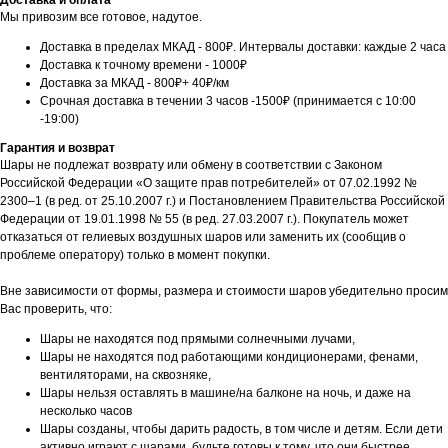
Доставка и оплата
Мы привозим все готовое, надутое.
Доставка в пределах МКАД - 800₽. Интервалы доставки: каждые 2 часа
Доставка к точному времени - 1000₽
Доставка за МКАД - 800₽+ 40₽/км
Срочная доставка в течении 3 часов -1500₽ (принимается с 10:00
-19:00)
Гарантия и возврат
Шары не подлежат возврату или обмену в соответствии с Законом
Российской Федерации «О защите прав потребителей» от 07.02.1992 №
2300–1 (в ред. от 25.10.2007 г.) и Постановлением Правительства Российской
Федерации от 19.01.1998 № 55 (в ред. 27.03.2007 г.). Покупатель может
отказаться от гелиевых воздушных шаров или заменить их (сообщив о
проблеме оператору) только в момент покупки.
Вне зависимости от формы, размера и стоимости шаров убедительно просим
Вас проверить, что:
Шары не находятся под прямыми солнечными лучами,
Шары не находятся под работающими кондиционерами, фенами,
вентиляторами, на сквозняке,
Шары нельзя оставлять в машине/на балконе на ночь, и даже на
несколько часов
Шары созданы, чтобы дарить радость, в том числе и детям. Если дети
активно играют с шарами, будьте готовы к тому, что они быстрее