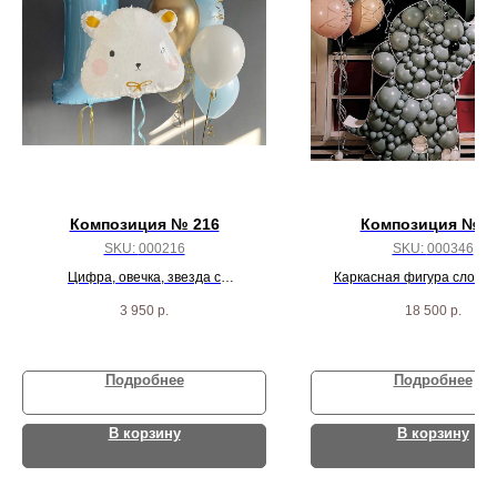
Композиция № 216
Композиция №34
SKU:
000216
SKU:
000346
Цифра, овечка, звезда с
Каркасная фигура слон ,
индивидуальной надписью и 5
большая, шар баблс и два 
3 950
р.
18 500
р.
шариков
шаров
Подробнее
Подробнее
В корзину
В корзину