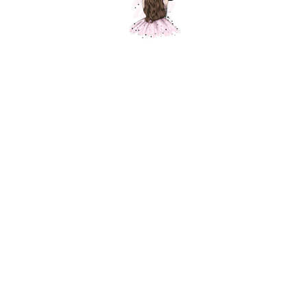
Ассорти шаров Годик малышу, пастель,
50 шт.
Шарики Москвы
SKU: