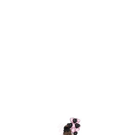
Технология
ШАРИКИ
долгого полета
МОСКВЫ
Индивидуальный
Доставим за
подход к делу
3 часа
Премиальное
Удобная
качество шариков
оплата
=
Назад