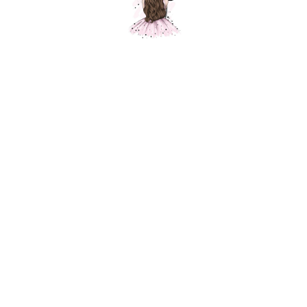
Единорог Фиолетовый
Шарики Москвы
1450,00
р.
В корзину
Фольгированный шар для украшения праздника, приспособлен под
гелий. Фольгированные воздушные шары изготавливаются из тонкой
миларовой пленки, позволяющей шару не сдуваться в течение