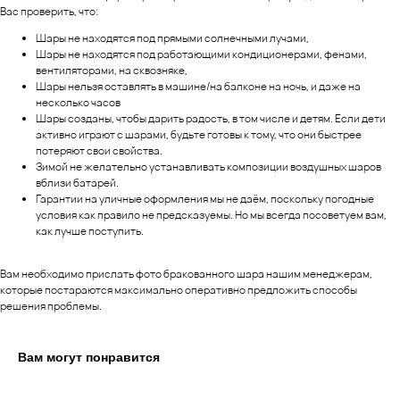
Вас проверить, что:
Шары не находятся под прямыми солнечными лучами,
Шары не находятся под работающими кондиционерами, фенами,
вентиляторами, на сквозняке,
Шары нельзя оставлять в машине/на балконе на ночь, и даже на
несколько часов
Шары созданы, чтобы дарить радость, в том числе и детям. Если дети
активно играют с шарами, будьте готовы к тому, что они быстрее
потеряют свои свойства.
Зимой не желательно устанавливать композиции воздушных шаров
вблизи батарей.
Гарантии на уличные оформления мы не даём, поскольку погодные
условия как правило не предсказуемы. Но мы всегда посоветуем вам,
как лучше поступить.
Вам необходимо прислать фото бракованного шара нашим менеджерам,
которые постараются максимально оперативно предложить способы
решения проблемы.
Вам могут понравится