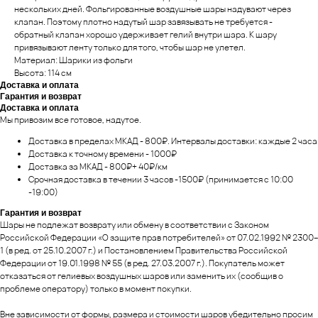
нескольких дней. Фольгированные воздушные шары надувают через
клапан. Поэтому плотно надутый шар завязывать не требуется -
обратный клапан хорошо удерживает гелий внутри шара. К шару
привязывают ленту только для того, чтобы шар не улетел.
Материал: Шарики из фольги
Высота: 114 см
Доставка и оплата
Гарантия и возврат
Доставка и оплата
Мы привозим все готовое, надутое.
Доставка в пределах МКАД - 800₽. Интервалы доставки: каждые 2 часа
Доставка к точному времени - 1000₽
Доставка за МКАД - 800₽+ 40₽/км
Срочная доставка в течении 3 часов -1500₽ (принимается с 10:00
-19:00)
Гарантия и возврат
Шары не подлежат возврату или обмену в соответствии с Законом
Российской Федерации «О защите прав потребителей» от 07.02.1992 № 2300–
1 (в ред. от 25.10.2007 г.) и Постановлением Правительства Российской
Федерации от 19.01.1998 № 55 (в ред. 27.03.2007 г.). Покупатель может
отказаться от гелиевых воздушных шаров или заменить их (сообщив о
проблеме оператору) только в момент покупки.
Вне зависимости от формы, размера и стоимости шаров убедительно просим