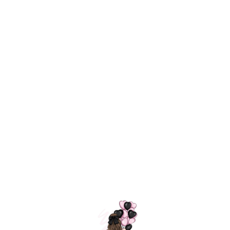
Технология
ШАРИКИ
долгого полета
МОСКВЫ
Индивидуальный
Доставим за
подход к делу
3 часа
Премиальное
Удобная
качество шариков
оплата
=
Назад