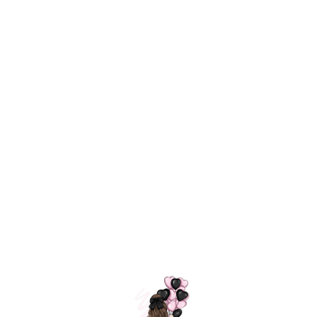
Технология
ШАРИКИ
долгого полета
МОСКВЫ
Индивидуальный
Доставим за
подход к делу
3 часа
Премиальное
Удобная
качество шариков
оплата
=
Назад