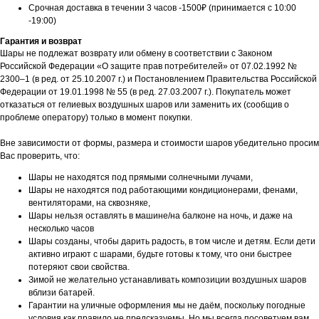
Срочная доставка в течении 3 часов -1500₽ (принимается с 10:00
-19:00)
Гарантия и возврат
Шары не подлежат возврату или обмену в соответствии с Законом
Российской Федерации «О защите прав потребителей» от 07.02.1992 №
2300–1 (в ред. от 25.10.2007 г.) и Постановлением Правительства Российской
Федерации от 19.01.1998 № 55 (в ред. 27.03.2007 г.). Покупатель может
отказаться от гелиевых воздушных шаров или заменить их (сообщив о
проблеме оператору) только в момент покупки.
Вне зависимости от формы, размера и стоимости шаров убедительно просим
Вас проверить, что:
Шары не находятся под прямыми солнечными лучами,
Шары не находятся под работающими кондиционерами, фенами,
вентиляторами, на сквозняке,
Шары нельзя оставлять в машине/на балконе на ночь, и даже на
несколько часов
Шары созданы, чтобы дарить радость, в том числе и детям. Если дети
активно играют с шарами, будьте готовы к тому, что они быстрее
потеряют свои свойства.
Зимой не желательно устанавливать композиции воздушных шаров
вблизи батарей.
Гарантии на уличные оформления мы не даём, поскольку погодные
условия как правило не предсказуемы. Но мы всегда посоветуем вам,