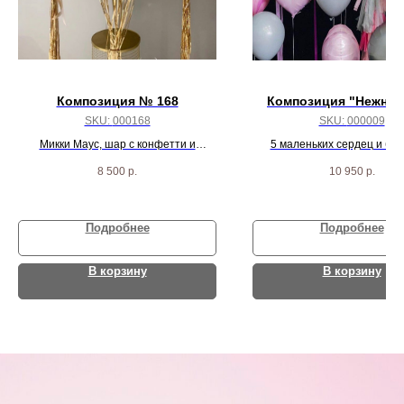
Композиция № 168
Композиция "Нежнят
SKU:
000168
SKU:
000009
Микки Маус, шар с конфетти и
5 маленьких сердец и бо
надписью, цифра, и 10 черно/красных
большой шар на гирлянде, к
8 500
р.
10 950
р.
пастель шаров
и 5 разноцветных агат 
Подробнее
Подробнее
В корзину
В корзину