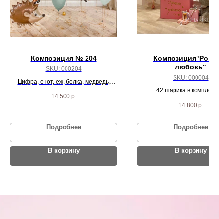
Композиция № 204
Композиция"Розо
любовь"
SKU:
000204
SKU:
000004
Цифра, енот, еж, белка, медведь,
оленёнок, лиса и 9 разных шариков
42 шарика в комплекте
14 500
р.
индивидуальной короб
14 800
р.
Подробнее
Подробнее
В корзину
В корзину