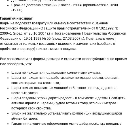
Доставка за МКАД - 800₽+ 40₽/км
Срочная доставка в течении 3 часов -1500₽ (принимается с 10:00
-19:00)
Гарантия и возврат
Шары не подлежат возврату или обмену в соответствии с Законом
Российской Федерации «О защите прав потребителей» от 07.02.1992 №
2300–1 (в ред. от 25.10.2007 г.) и Постановлением Правительства Российской
Федерации от 19.01.1998 № 55 (в ред. 27.03.2007 г.). Покупатель может
отказаться от гелиевых воздушных шаров или заменить их (сообщив о
проблеме оператору) только в момент покупки.
Вне зависимости от формы, размера и стоимости шаров убедительно просим
Вас проверить, что:
Шары не находятся под прямыми солнечными лучами,
Шары не находятся под работающими кондиционерами, фенами,
вентиляторами, на сквозняке,
Шары нельзя оставлять в машине/на балконе на ночь, и даже на
несколько часов
Шары созданы, чтобы дарить радость, в том числе и детям. Если дети
активно играют с шарами, будьте готовы к тому, что они быстрее
потеряют свои свойства.
Зимой не желательно устанавливать композиции воздушных шаров
вблизи батарей.
Гарантии на уличные оформления мы не даём, поскольку погодные