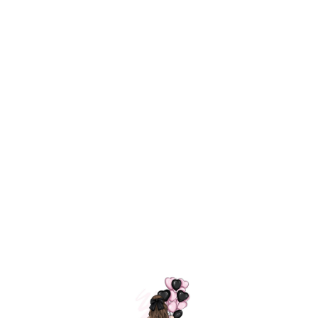
Технология
ШАРИКИ
долгого полета
МОСКВЫ
Индивидуальный
Доставим за
подход к делу
3 часа
Премиальное
Удобная
качество шариков
оплата
=
Назад