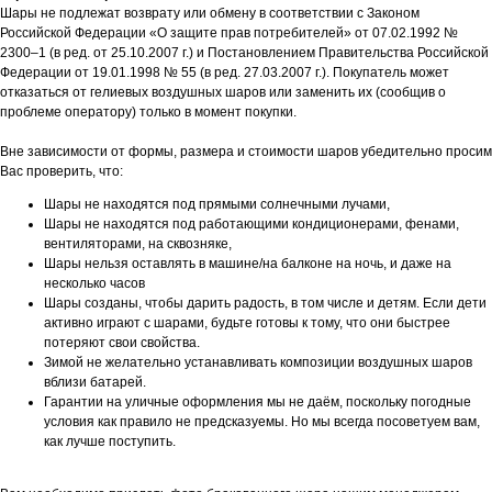
Шары не подлежат возврату или обмену в соответствии с Законом
Российской Федерации «О защите прав потребителей» от 07.02.1992 №
2300–1 (в ред. от 25.10.2007 г.) и Постановлением Правительства Российской
Федерации от 19.01.1998 № 55 (в ред. 27.03.2007 г.). Покупатель может
отказаться от гелиевых воздушных шаров или заменить их (сообщив о
проблеме оператору) только в момент покупки.
Вне зависимости от формы, размера и стоимости шаров убедительно просим
Вас проверить, что:
Шары не находятся под прямыми солнечными лучами,
Шары не находятся под работающими кондиционерами, фенами,
вентиляторами, на сквозняке,
Шары нельзя оставлять в машине/на балконе на ночь, и даже на
несколько часов
Шары созданы, чтобы дарить радость, в том числе и детям. Если дети
активно играют с шарами, будьте готовы к тому, что они быстрее
потеряют свои свойства.
Зимой не желательно устанавливать композиции воздушных шаров
вблизи батарей.
Гарантии на уличные оформления мы не даём, поскольку погодные
условия как правило не предсказуемы. Но мы всегда посоветуем вам,
как лучше поступить.