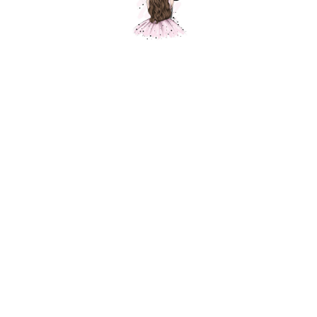
Супер-кот (Леди Баг)
Шарики Москвы
SKU:
750,00
р.