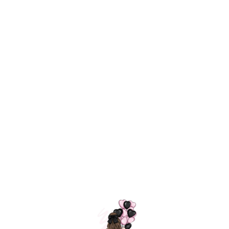
Технология
ШАРИКИ
долгого полета
МОСКВЫ
Индивидуальный
Доставим за
подход к делу
3 часа
Премиальное
Удобная
качество шариков
оплата
=
Назад