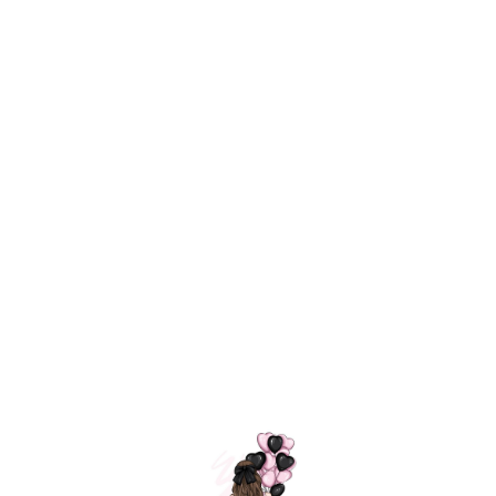
Технология
ШАРИКИ
долгого полета
МОСКВЫ
Индивидуальный
Доставим за
подход к делу
3 часа
Премиальное
Удобная
качество шариков
оплата
=
Назад