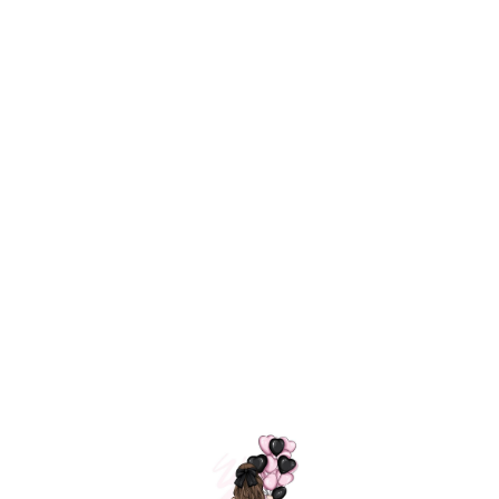
Технология
ШАРИКИ
долгого полета
МОСКВЫ
Индивидуальный
Доставим за
подход к делу
3 часа
Премиальное
Удобная
качество шариков
оплата
=
Назад