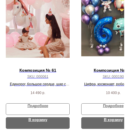
Композиция № 61
Композиция № 1
SKU:
000061
SKU:
000190
Единорог, большое сердце, шар с
Цифра, космонавт, робот, р
перьями, 50 бело-розовых шаров и 2
звезды и 18 хром шар
14 490
р.
10 400
р.
розовых сердца
Подробнее
Подробнее
В корзину
В корзину