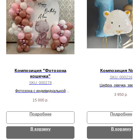
Композиция "Фотозона
Композиция № 2
кошечка"
SKU:
000216
SKU:
000278
Цифра, овечка, звезда
Фотозона с индивидуальной
индивидуальной надпись
3 950
р.
надписью
шариков
15 000
р.
Подробнее
Подробнее
В корзину
В корзину