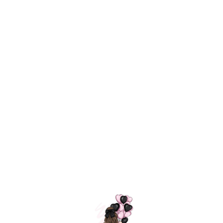
Технология
ШАРИКИ
долгого полета
МОСКВЫ
Индивидуальный
Доставим за
подход к делу
3 часа
Премиальное
Удобная
качество шариков
оплата
=
Назад