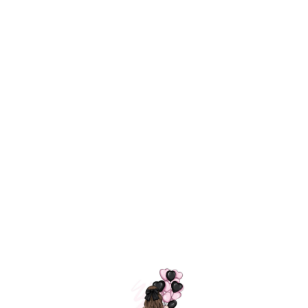
Технология
ШАРИКИ
долгого полета
МОСКВЫ
Индивидуальный
Доставим за
подход к делу
3 часа
Премиальное
Удобная
качество шариков
оплата
=
Назад