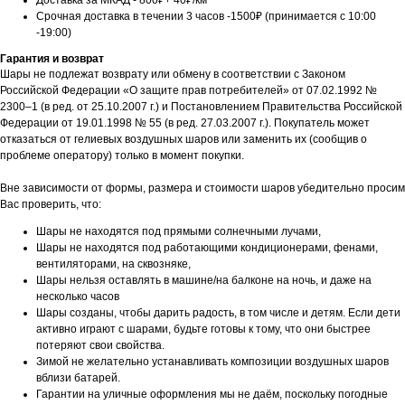
Доставка за МКАД - 800₽+ 40₽/км
Срочная доставка в течении 3 часов -1500₽ (принимается с 10:00
-19:00)
Гарантия и возврат
Шары не подлежат возврату или обмену в соответствии с Законом
Российской Федерации «О защите прав потребителей» от 07.02.1992 №
2300–1 (в ред. от 25.10.2007 г.) и Постановлением Правительства Российской
Федерации от 19.01.1998 № 55 (в ред. 27.03.2007 г.). Покупатель может
отказаться от гелиевых воздушных шаров или заменить их (сообщив о
проблеме оператору) только в момент покупки.
Вне зависимости от формы, размера и стоимости шаров убедительно просим
Вас проверить, что:
Шары не находятся под прямыми солнечными лучами,
Шары не находятся под работающими кондиционерами, фенами,
вентиляторами, на сквозняке,
Шары нельзя оставлять в машине/на балконе на ночь, и даже на
несколько часов
Шары созданы, чтобы дарить радость, в том числе и детям. Если дети
активно играют с шарами, будьте готовы к тому, что они быстрее
потеряют свои свойства.
Зимой не желательно устанавливать композиции воздушных шаров
вблизи батарей.
Гарантии на уличные оформления мы не даём, поскольку погодные