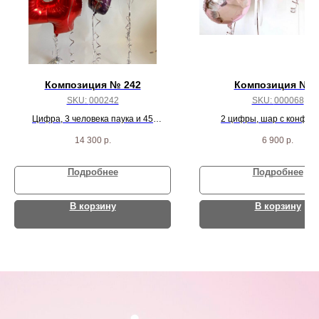
Композиция № 242
Композиция №6
SKU:
000242
SKU:
000068
Цифра, 3 человека паука и 45
2 цифры, шар с конфетт
красный/синий/серебро хром шариков
жемчужных шара и 3 розово
14 300
р.
6 900
р.
круга
Подробнее
Подробнее
В корзину
В корзину