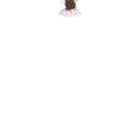
Мотобайк, оранжевый
Шарики Москвы
1250,00
р.
В корзину
Фольгированный шар для украшения праздника, приспособлен под
гелий. Фольгированные воздушные шары изготавливаются из тонкой
миларовой пленки, позволяющей шару не сдуваться в течение