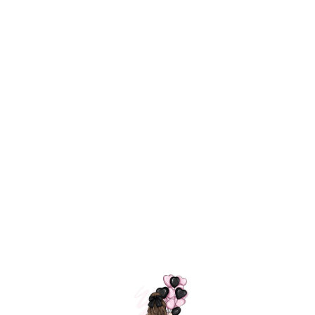
Технология
ШАРИКИ
долгого полета
МОСКВЫ
Индивидуальный
Доставим за
подход к делу
3 часа
Премиальное
Удобная
качество шариков
оплата
=
Назад