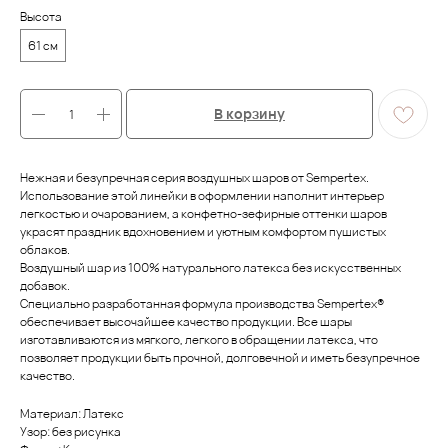
Высота
61 см
В корзину
Нежная и безупречная серия воздушных шаров от Sempertex.
Использование этой линейки в оформлении наполнит интерьер
легкостью и очарованием, а конфетно-зефирные оттенки шаров
украсят праздник вдохновением и уютным комфортом пушистых
облаков.
Воздушный шар из 100% натурального латекса без искусственных
добавок.
Специально разработанная формула производства Sempertex®
обеспечивает высочайшее качество продукции. Все шары
изготавливаются из мягкого, легкого в обращении латекса, что
позволяет продукции быть прочной, долговечной и иметь безупречное
качество.
Материал: Латекс
Узор: без рисунка