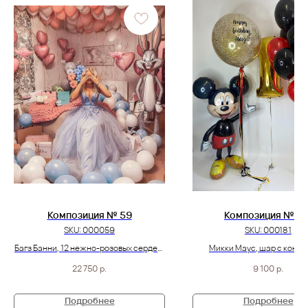
Композиция № 59
Композиция № 18
SKU:
000059
SKU:
000181
Багз Банни, 12 нежно-розовых сердец,
Микки Маус, шар с конфе
2 шара с перьями и 60 бело-розовых
надписью, цифра, и 10 черн
22 750
р.
9 100
р.
шариков
пастель шаров
Подробнее
Подробнее