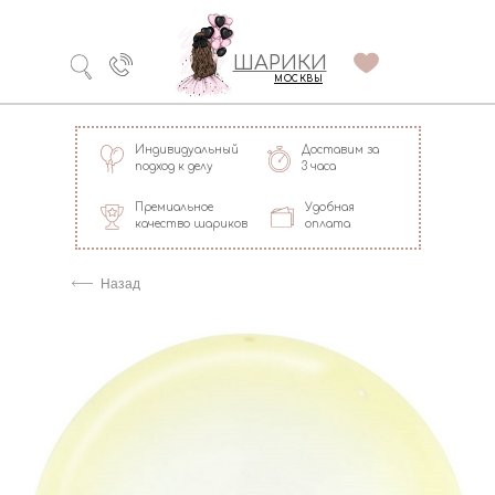
Технология
ШАРИКИ
долгого полета
МОСКВЫ
Индивидуальный
Доставим за
подход к делу
3 часа
Премиальное
Удобная
качество шариков
оплата
=
Назад