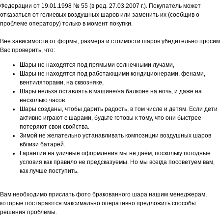
Федерации от 19.01.1998 № 55 (в ред. 27.03.2007 г.). Покупатель может
отказаться от гелиевых воздушных шаров или заменить их (сообщив о
проблеме оператору) только в момент покупки.
Вне зависимости от формы, размера и стоимости шаров убедительно просим
Вас проверить, что:
Шары не находятся под прямыми солнечными лучами,
Шары не находятся под работающими кондиционерами, фенами,
вентиляторами, на сквозняке,
Шары нельзя оставлять в машине/на балконе на ночь, и даже на
несколько часов
Шары созданы, чтобы дарить радость, в том числе и детям. Если дети
активно играют с шарами, будьте готовы к тому, что они быстрее
потеряют свои свойства.
Зимой не желательно устанавливать композиции воздушных шаров
вблизи батарей.
Гарантии на уличные оформления мы не даём, поскольку погодные
условия как правило не предсказуемы. Но мы всегда посоветуем вам,
как лучше поступить.
Вам необходимо прислать фото бракованного шара нашим менеджерам,
которые постараются максимально оперативно предложить способы
решения проблемы.