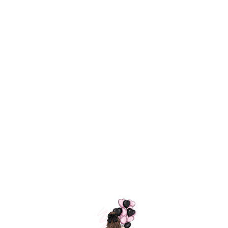
Технология
ШАРИКИ
долгого полета
МОСКВЫ
Индивидуальный
Доставим за
подход к делу
3 часа
Премиальное
Удобная
качество шариков
оплата
=
Назад