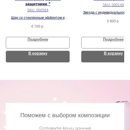
защитники "
SKU:
000149
SKU:
000564
Звезда с индивидуальной н
Шар со стеклянным эффектом и
звезда милитари и 7 черн
5 800
р.
надписью и фонтан из 10 шаров
шариков
6 700
р.
Подробнее
Подробнее
В корзину
В корзину
Поможем с выбором композиции
Оставьте ваши данные