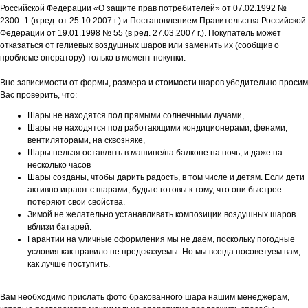
Российской Федерации «О защите прав потребителей» от 07.02.1992 №
2300–1 (в ред. от 25.10.2007 г.) и Постановлением Правительства Российской
Федерации от 19.01.1998 № 55 (в ред. 27.03.2007 г.). Покупатель может
отказаться от гелиевых воздушных шаров или заменить их (сообщив о
проблеме оператору) только в момент покупки.
Вне зависимости от формы, размера и стоимости шаров убедительно просим
Вас проверить, что:
Шары не находятся под прямыми солнечными лучами,
Шары не находятся под работающими кондиционерами, фенами,
вентиляторами, на сквозняке,
Шары нельзя оставлять в машине/на балконе на ночь, и даже на
несколько часов
Шары созданы, чтобы дарить радость, в том числе и детям. Если дети
активно играют с шарами, будьте готовы к тому, что они быстрее
потеряют свои свойства.
Зимой не желательно устанавливать композиции воздушных шаров
вблизи батарей.
Гарантии на уличные оформления мы не даём, поскольку погодные
условия как правило не предсказуемы. Но мы всегда посоветуем вам,
как лучше поступить.
Вам необходимо прислать фото бракованного шара нашим менеджерам,