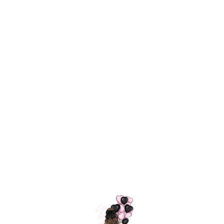
Технология
ШАРИКИ
долгого полета
МОСКВЫ
Индивидуальный
Доставим за
подход к делу
3 часа
Премиальное
Удобная
качество шариков
оплата
=
Назад