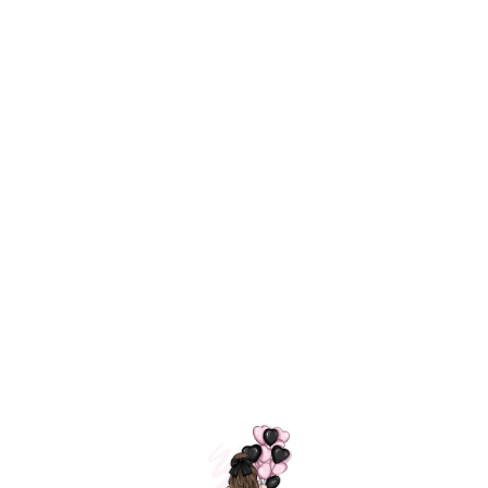
Технология
ШАРИКИ
долгого полета
МОСКВЫ
Индивидуальный
Доставим за
подход к делу
3 часа
Премиальное
Удобная
качество шариков
оплата
=
Назад