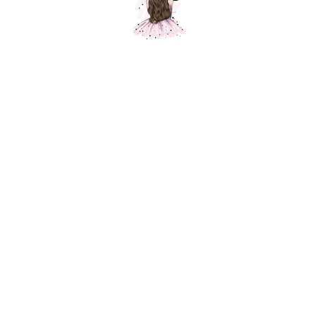
Композиция № 149
Шарики Москвы
SKU:
000149
5800,00
р.