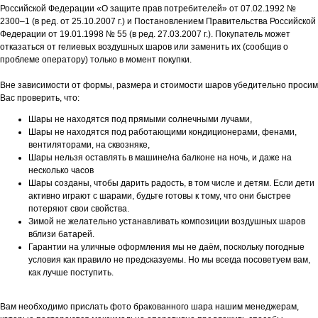
Российской Федерации «О защите прав потребителей» от 07.02.1992 №
2300–1 (в ред. от 25.10.2007 г.) и Постановлением Правительства Российской
Федерации от 19.01.1998 № 55 (в ред. 27.03.2007 г.). Покупатель может
отказаться от гелиевых воздушных шаров или заменить их (сообщив о
проблеме оператору) только в момент покупки.
Вне зависимости от формы, размера и стоимости шаров убедительно просим
Вас проверить, что:
Шары не находятся под прямыми солнечными лучами,
Шары не находятся под работающими кондиционерами, фенами,
вентиляторами, на сквозняке,
Шары нельзя оставлять в машине/на балконе на ночь, и даже на
несколько часов
Шары созданы, чтобы дарить радость, в том числе и детям. Если дети
активно играют с шарами, будьте готовы к тому, что они быстрее
потеряют свои свойства.
Зимой не желательно устанавливать композиции воздушных шаров
вблизи батарей.
Гарантии на уличные оформления мы не даём, поскольку погодные
условия как правило не предсказуемы. Но мы всегда посоветуем вам,
как лучше поступить.
Вам необходимо прислать фото бракованного шара нашим менеджерам,