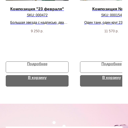
Композиция "23 февраля"
Композиция № 1
SKU:
000472
SKU:
000154
Большая звезда с надписью, два
Один танк, один круг 23 ф
фонтана шариков , шар вертолет ,
одна звезда с Праздником, 
9 250
р.
11 570
р.
пять звезд
цвета хаки и золото и 4 ш
конфетти
Подробнее
Подробнее
В корзину
В корзину