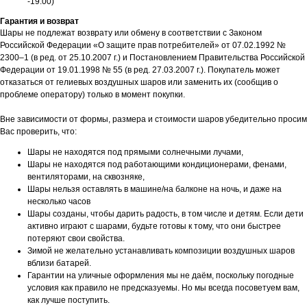
-19:00)
Гарантия и возврат
Шары не подлежат возврату или обмену в соответствии с Законом
Российской Федерации «О защите прав потребителей» от 07.02.1992 №
2300–1 (в ред. от 25.10.2007 г.) и Постановлением Правительства Российской
Федерации от 19.01.1998 № 55 (в ред. 27.03.2007 г.). Покупатель может
отказаться от гелиевых воздушных шаров или заменить их (сообщив о
проблеме оператору) только в момент покупки.
Вне зависимости от формы, размера и стоимости шаров убедительно просим
Вас проверить, что:
Шары не находятся под прямыми солнечными лучами,
Шары не находятся под работающими кондиционерами, фенами,
вентиляторами, на сквозняке,
Шары нельзя оставлять в машине/на балконе на ночь, и даже на
несколько часов
Шары созданы, чтобы дарить радость, в том числе и детям. Если дети
активно играют с шарами, будьте готовы к тому, что они быстрее
потеряют свои свойства.
Зимой не желательно устанавливать композиции воздушных шаров
вблизи батарей.
Гарантии на уличные оформления мы не даём, поскольку погодные
условия как правило не предсказуемы. Но мы всегда посоветуем вам,
как лучше поступить.