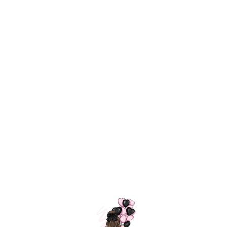
Технология
ШАРИКИ
долгого полета
МОСКВЫ
Индивидуальный
Доставим за
подход к делу
3 часа
Премиальное
Удобная
качество шариков
оплата
=
Назад