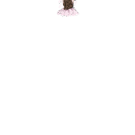
Композиция "Истребитель"
Шарики Москвы
SKU:
000474
7200,00
р.